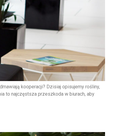
dmawiają kooperacji? Dzisiaj opisujemy rośliny,
ia to najczęstsza przeszkoda w biurach, aby