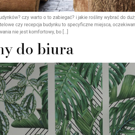
ynków? czy warto o to zabiegać? i jakie rośliny wybrać do duż
elowe czy recepcja budynku to specyficzne miejsca, oczekiwan
ania nie jest komfortowy, bo […]
ny do biura