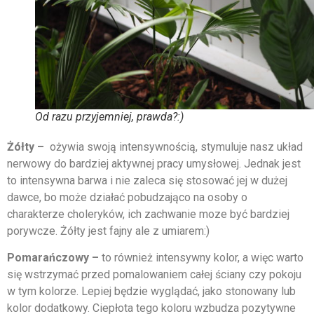
Od razu przyjemniej, prawda?:)
Żółty –
ożywia swoją intensywnością, stymuluje nasz układ
nerwowy do bardziej aktywnej pracy umysłowej. Jednak jest
to intensywna barwa i nie zaleca się stosować jej w dużej
dawce, bo może działać pobudzająco na osoby o
charakterze choleryków, ich zachwanie moze być bardziej
porywcze. Żółty jest fajny ale z umiarem:)
Pomarańczowy –
to również intensywny kolor, a więc warto
się wstrzymać przed pomalowaniem całej ściany czy pokoju
w tym kolorze. Lepiej będzie wyglądać, jako stonowany lub
kolor dodatkowy. Ciepłota tego koloru wzbudza pozytywne