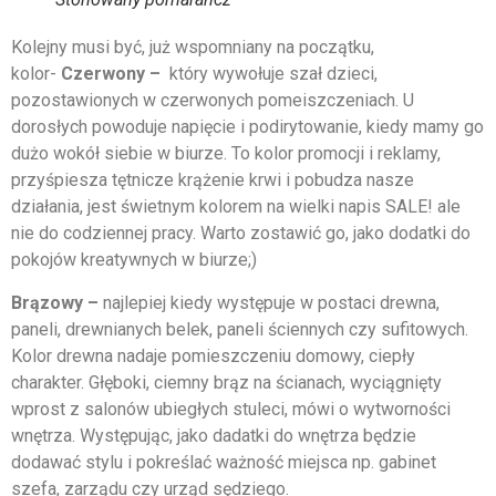
Kolejny musi być, już wspomniany na początku,
kolor-
Czerwony –
który wywołuje szał dzieci,
pozostawionych w czerwonych pomeiszczeniach. U
dorosłych powoduje napięcie i podirytowanie, kiedy mamy go
dużo wokół siebie w biurze. To kolor promocji i reklamy,
przyśpiesza tętnicze krążenie krwi i pobudza nasze
działania, jest świetnym kolorem na wielki napis SALE! ale
nie do codziennej pracy. Warto zostawić go, jako dodatki do
pokojów kreatywnych w biurze;)
Brązowy –
najlepiej kiedy występuje w postaci drewna,
paneli, drewnianych belek, paneli ściennych czy sufitowych.
Kolor drewna nadaje pomieszczeniu domowy, ciepły
charakter. Głęboki, ciemny brąz na ścianach, wyciągnięty
wprost z salonów ubiegłych stuleci, mówi o wytworności
wnętrza. Występując, jako dadatki do wnętrza będzie
dodawać stylu i pokreślać ważność miejsca np. gabinet
szefa, zarządu czy urząd sędziego.