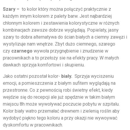
Szary –
to kolor który można połączyć praktycznie z
każdym innym kolorem z palety barw. Jest najbardziej
chłonnym kolorem i zestawienia kolorystyczne w różnych
kombinacjach zawsze dobrze wyglądają. Popielaty, jasny
szary to dobra alternatywa do ścian białych a ciemny zawęzi i
wystylizuje nam wnętrze. Zbyt dużo ciemnego, szarego
czy
czarnego
wywoła przygnębienie i znudzenie w
pracownikach a to przełoży sie na efekty pracy. W małych
dawkach sprzyja komfortowi i skupieniu.
Jako ostatni pozostał kolor-
b
iały.
Sprzyja wyciszeniu
emocji, a pomieszczenia z białym sufitem wyglądają na
przestronne. Co z pewnością robi świetny efekt, kiedy
wejdzie się do recepcji ale już spędznie w takim białym
miejscu 8h może wywoływać poczucie pobytu w szpitalu.
Kolor biały watro przemałać drewnem i zielenią roślin aby
wydobyć piękno tego koloru a przy okazji nie wywoywać
dyskomfortu w pracownikach.