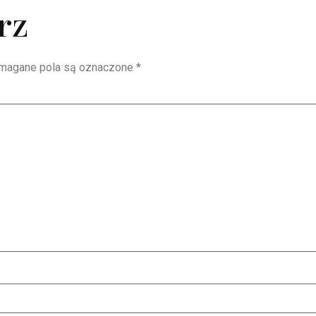
rz
magane pola są oznaczone
*