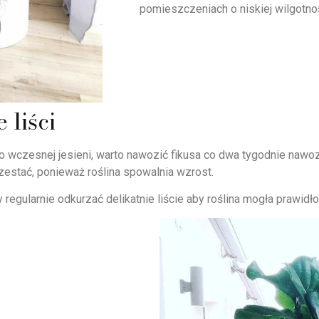
pomieszczeniach o niskiej wilgotnoś
 liści
o wczesnej jesieni, warto nawozić fikusa co dwa tygodnie naw
estać, ponieważ roślina spowalnia wzrost.
y regularnie odkurzać delikatnie liście aby roślina mogła prawidł