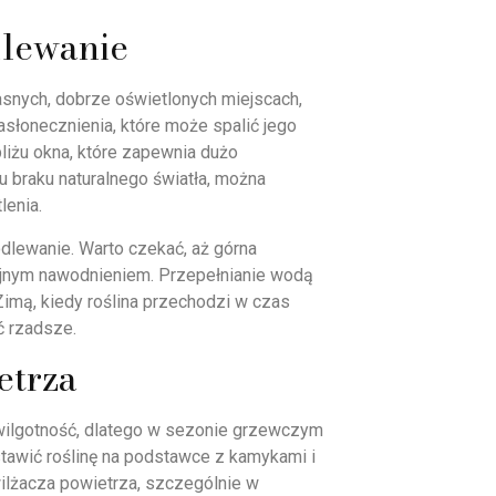
dlewanie
 jasnych, dobrze oświetlonych miejscach,
asłonecznienia, które może spalić jego
bliżu okna, które zapewnia dużo
 braku naturalnego światła, można
lenia.
odlewanie. Warto czekać, aż górna
ejnym nawodnieniem. Przepełnianie wodą
Zimą, kiedy roślina przechodzi w czas
ć rzadsze.
etrza
 wilgotność, dlatego w sezonie grzewczym
stawić roślinę na podstawce z kamykami i
ilżacza powietrza, szczególnie w