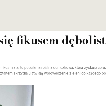
się fikusem dęboli
o fikus lirata, to popularna roślina doniczkowa, która zyskuje c
ształtem skrzydła ułatwiają wprowadzenie zieleni do każdego p