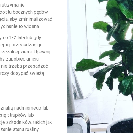
u utrzymanie
zrostu bocznych pędów.
ęcia, aby zminimalizować
ycinanie to wiosna.
 co 1-2 lata lub gdy
lepiej przesadzać go
zczalnej ziemi. Upewnij
aby zapobiec gniciu
 nie trzeba przesadzać
ystarczy dosypać świeżą
 oznaką nadmiernego lub
się strupków lub
ję szkodników, takich jak
anie stanu rośliny