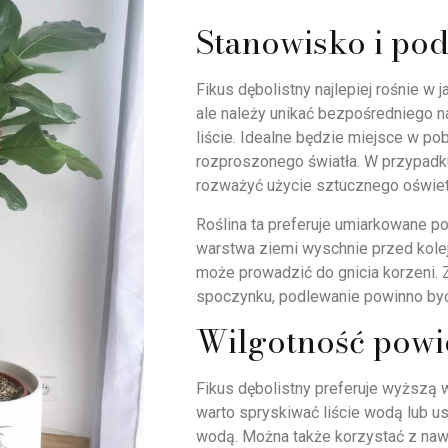
Stanowisko i po
Fikus dębolistny najlepiej rośnie w
ale należy unikać bezpośredniego n
liście. Idealne będzie miejsce w po
rozproszonego światła. W przypadku
rozważyć użycie sztucznego oświet
Roślina ta preferuje umiarkowane p
warstwa ziemi wyschnie przed kol
może prowadzić do gnicia korzeni. 
spoczynku, podlewanie powinno by
Wilgotność powi
Fikus dębolistny preferuje wyższą
warto spryskiwać liście wodą lub u
wodą. Można także korzystać z naw