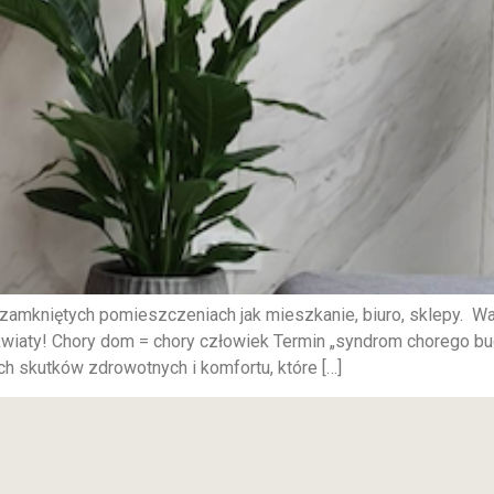
mkniętych pomieszczeniach jak mieszkanie, biuro, sklepy. Waż
kwiaty! Chory dom = chory człowiek Termin „syndrom chorego bud
h skutków zdrowotnych i komfortu, które […]